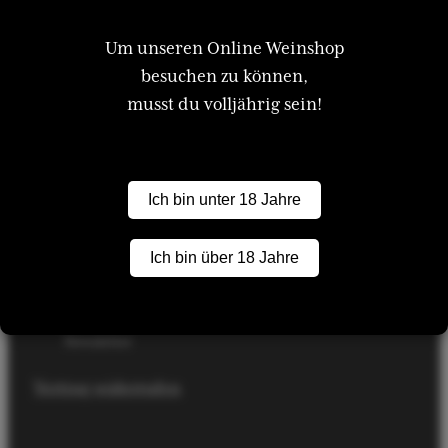
Um unseren Online Weinshop
besuchen zu können,
REGION
musst du volljährig sein!
Retzer Land
Obermarkersdorf
Ich bin unter 18 Jahre
Ich bin über 18 Jahre
AKTUELLES
Informationen & Veranstaltungen
Newsletter
Vertrag widerrufen